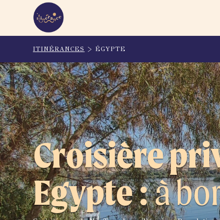
ITINÉRANCES
> ÉGYPTE
Croisière priv
Egypte :
à bor