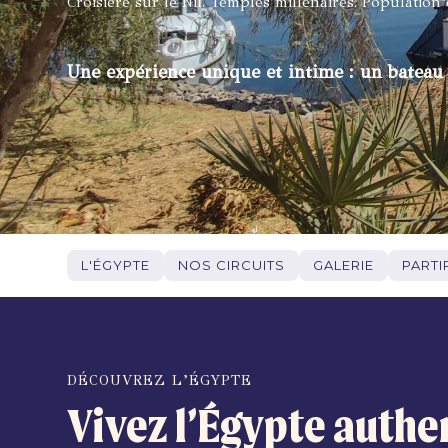
Croisière sur le Nil. Temples millénaires. Population
Une expérience unique et intime : un bateau
L'ÉGYPTE
NOS CIRCUITS
GALERIE
PARTI
DÉCOUVREZ L’ÉGYPTE
Vivez l’Égypte authe