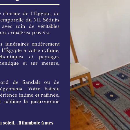
e charme de l’Égypte, de
temporelle du Nil. Séduits
 avec soin de véritables
os croisières privées.
 itinéraires entièrement
 l’Égypte à votre rythme,
uthentiques et paysages
thentique et sur mesure,
 bord de Sandals ou de
 égyptiens. Votre bateau
rience intime et raffinée,
i sublime la gastronomie
u soleil… Il flamboie à mes