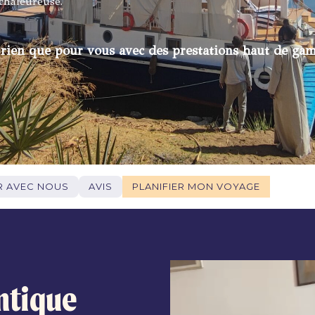
 chaleureuse.
 rien que pour vous avec des prestations haut de ga
R AVEC NOUS
AVIS
PLANIFIER MON VOYAGE
ntique